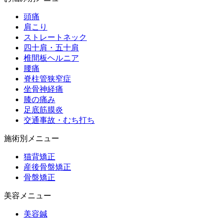
頭痛
肩こり
ストレートネック
四十肩・五十肩
椎間板ヘルニア
腰痛
脊柱管狭窄症
坐骨神経痛
膝の痛み
足底筋膜炎
交通事故・むち打ち
施術別メニュー
猫背矯正
産後骨盤矯正
骨盤矯正
美容メニュー
美容鍼