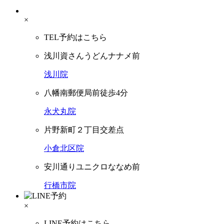
×
TEL予約はこちら
浅川資さんうどんナナメ前
浅川院
八幡南郵便局前徒歩4分
永犬丸院
片野新町２丁目交差点
小倉北区院
安川通りユニクロななめ前
行橋市院
×
LINE予約はこちら