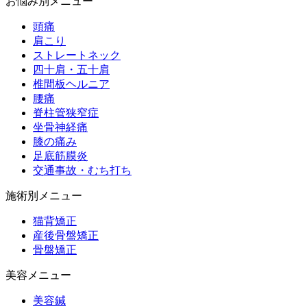
お悩み別メニュー
頭痛
肩こり
ストレートネック
四十肩・五十肩
椎間板ヘルニア
腰痛
脊柱管狭窄症
坐骨神経痛
膝の痛み
足底筋膜炎
交通事故・むち打ち
施術別メニュー
猫背矯正
産後骨盤矯正
骨盤矯正
美容メニュー
美容鍼