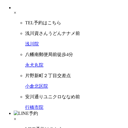
×
TEL予約はこちら
浅川資さんうどんナナメ前
浅川院
八幡南郵便局前徒歩4分
永犬丸院
片野新町２丁目交差点
小倉北区院
安川通りユニクロななめ前
行橋市院
×