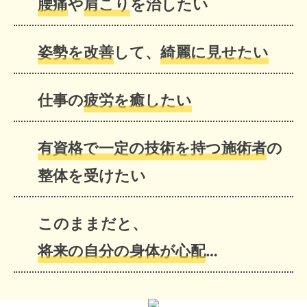
腰痛
や
肩こり
を治したい
姿勢を改善
して、
綺麗に見せたい
仕事の
疲労を癒したい
有資格で一定の技術を持つ施術者
の
整体を受けたい
このままだと、
将来の自分の身体が心配
…